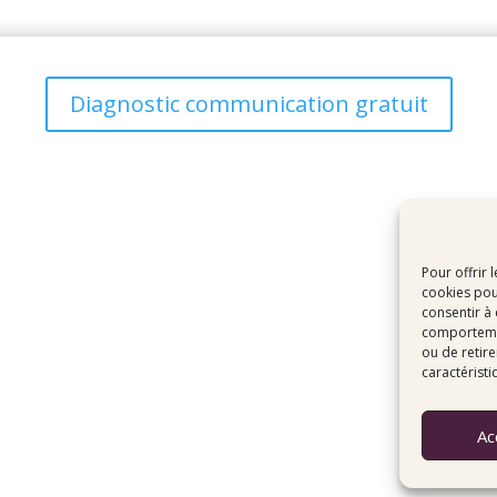
Diagnostic communication gratuit
igitale
Pour offrir 
cookies pou
consentir à
comportement
ou de retire
caractéristi
© Comenza — Tous droits réservés
Ac